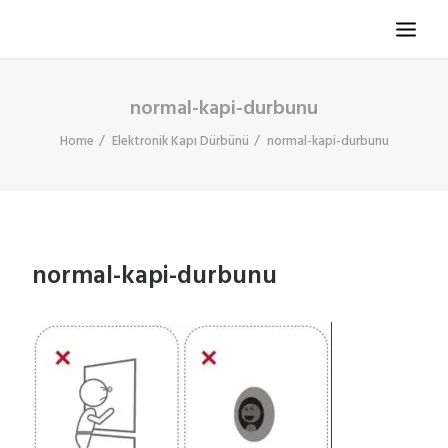
normal-kapi-durbunu
TV KOLTUĞU
HASTA KOLTUĞU
Home
Elektronik Kapı Dürbünü
normal-kapi-durbunu
BÜROSIT KOLTUK
ÇELIK KASA
TEMPUR
normal-kapi-durbunu
ELEKTRONIK KAPI DÜRBÜNÜ
İLETIŞIM