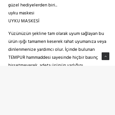
güzel hediyelerden biri..
uyku maskesi
UYKU MASKESİ
Yüzünüzün şekline tam olarak uyum sağlayan bu
ürün ışığı tamamen keserek rahat uyumanıza veya
dinlenmenize yardımcı olur. İçinde bulunan
TEMPUR hammaddesi sayesinde hiçbir basınç
hissetmeyerek, adeta ürünün varlığını
unutursunuz.. Özellikle baş ve migren ağrısı
çeken insanlar için muhteşem bir üründür.
yatak şiltesi
YATAK ŞİLTESİ
Sağlıklı yaşam, temizlik ile başlar.Tempur yatak