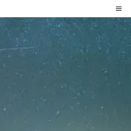
TV KOLTUĞU
HASTA KOLTUĞU
BÜROSIT KOLTUK
ÇELIK KASA
TEMPUR
ELEKTRONIK KAPI DÜRBÜNÜ
İLETIŞIM