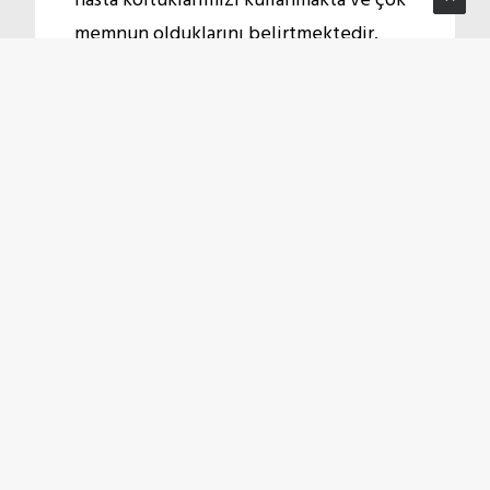
hasta koltuklarımızı kullanmakta ve çok
memnun olduklarını belirtmektedir.
Hasta Koltuğu İle İlgili
Bilgiler
Hasta Koltukları, Engelli Koltukları ve
Yaşlı Koltukları
Hasta Koltuğunun Romatoid Artrit ve
Romantizma hastalarına faydaları