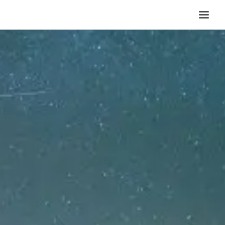
TV KOLTUĞU
HASTA KOLTUĞU
BÜROSIT KOLTUK
ÇELIK KASA
TEMPUR
ELEKTRONIK KAPI DÜRBÜNÜ
İLETIŞIM